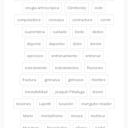
cirugia artroscópica
Clembosky
codo
computadora
consejos
contractura
correr
cuarentena
cuidado
Dedo
dedos
deporte
deportes
dolor
dormir
ejercicios
entrenamiento
entrenar
estiramiento
estiramientos
flexiones
fractura
gimnasia
gimnasio
Hombro
inestabilidad
Joaquín Pittaluga
lesion
lesiones
Lupotti
luxación
manguito rotador
Mano
montañismo
mouse
muñeca
Muratore
Novedades
oficina
pádel