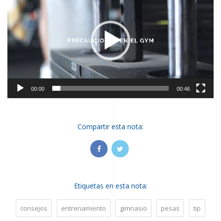
video
00:00
00:46
Compartir esta nota:
Facebook
Instagram
Climba
Climba
Etiquetas en esta nota:
consejos
entrenamiento
gimnasio
pesas
tip