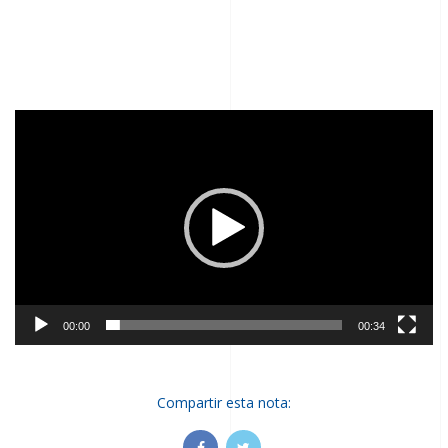
Reproductor
de
video
00:00
00:34
Compartir esta nota:
Facebook
Instagram